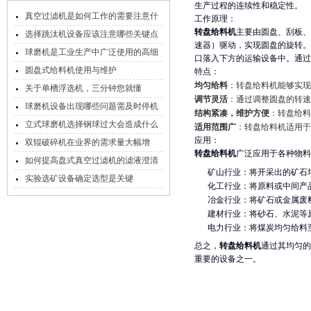
生产过程的连续性和稳定性。
真空过滤机是如何工作的需要注意什
工作原理：
转盘给料机
主要由圆盘、刮板、
么
选择跳汰机设备应该注意哪些关键点
速器）驱动，实现圆盘的旋转。
球磨机是工业生产中广泛使用的高细
口落入下方的运输设备中。通过
磨机械之一
圆盘式给料机使用与维护
特点：
均匀给料
：转盘给料机能够实现
关于单槽浮选机，三分钟您就懂
调节灵活
：通过调整圆盘的转速
球磨机设备出现哪些问题需及时停机
结构紧凑，维护方便
：转盘给料
立式球磨机选择钢球过大会造成什么
适用范围广
：转盘给料机适用于
应用：
影响
双辊破碎机在业界的需求量大幅增
转盘给料机
广泛应用于各种物料
加！
如何提高盘式真空过滤机的滤液澄清
矿山行业：将开采出的矿石
度
实验选矿设备确定选型是关键
化工行业：将原料或中间产
冶金行业：将矿石或金属废
建材行业：将砂石、水泥等
电力行业：将煤炭均匀给料
总之，
转盘给料机
通过其均匀的
重要的设备之一。