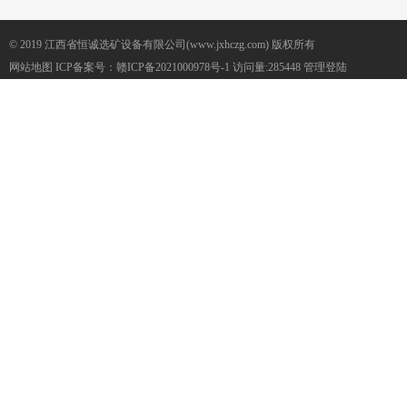
© 2019 江西省恒诚选矿设备有限公司(www.jxhczg.com) 版权所有
网站地图
ICP备案号：
赣ICP备2021000978号-1
访问量:285448
管理登陆