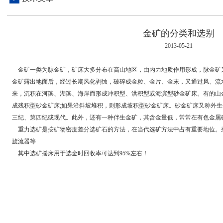
金矿的分类和选别
2013-05-21
金矿一类为脉金矿，矿床大多分布在高山地区，由内力地质作用形成，脉金矿又
金矿露出地面后，经过长期风化剥蚀，破碎成金粒、金片、金末，又通过风、流
来，沉积在河滨、湖滨、海岸而形成冲积型、洪积型或海滨型砂金矿床。有的山
成残积型砂金矿床;如果沿斜坡堆积，则形成坡积型砂金矿床。砂金矿床又称外
三纪、第四纪或现代。此外，还有一种伴生金矿，其含金量低，常常在有色金属
重力选矿是按矿物密度差分选矿石的方法，在当代选矿方法中占有重要地位。
旋流器等
其中选矿摇床用于选金时回收率可达到95%左右！