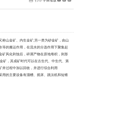
打印
字体缩放
称山金矿、内生金矿;另一类为砂金矿，由山
水等的搬运作用，在流水的分选作用下聚集起
金矿风化剥蚀后，碎屑产物在原地堆积，则形
生金矿，其成矿时代可以在古生代、中生代、第
矿井过程中加以回收，并进行综合利用
采用的主要设备有溜槽、摇床、跳汰机和短锥