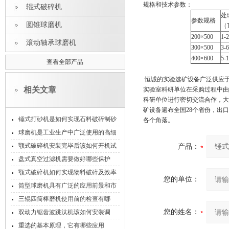
规格和技术参数：
辊式破碎机
处
参数规格
圆锥球磨机
（
200×500
1-2
滚动轴承球磨机
300×500
3-6
400×600
5-
查看全部产品
恒诚的实验选矿设备广泛供应
相关文章
实验室科研单位在采购过程中由
科研单位进行密切交流合作，大
矿设备遍布全国
28
个省份，出口
锤式打砂机是如何实现石料破碎制砂
各个角落。
的
球磨机是工业生产中广泛使用的高细
磨机械之一
颚式破碎机安装完毕后该如何开机试
产品：
运转
盘式真空过滤机需要做好哪些保护
颚式破碎机如何实现物料破碎及效率
您的单位：
影响因素
筒型球磨机具有广泛的应用前景和市
场需求
三辊四筒棒磨机使用前的检查有哪
些？
您的姓名：
双动力锯齿波跳汰机该如何安装调
试？
重选的基本原理，它有哪些应用