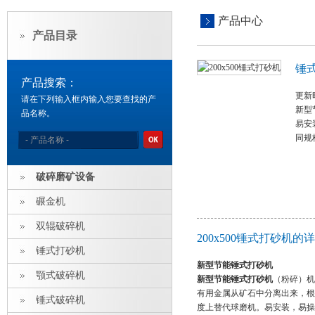
产品中心
产品目录
锤
产品搜索：
更新时
请在下列输入框内输入您要查找的产
新型
品名称。
易安
同规
破碎磨矿设备
碾金机
双辊破碎机
200x500锤式打砂机的
锤式打砂机
新型节能锤式打砂机
颚式破碎机
新型节能锤式打砂机
（粉碎）机
有用金属从矿石中分离出来，根
锤式破碎机
度上替代球磨机。易安装，易操