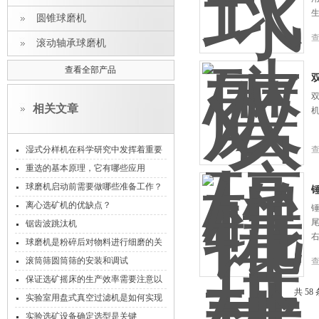
圆锥球磨机
滚动轴承球磨机
查看全部产品
相关文章
湿式分样机在科学研究中发挥着重要
作用
重选的基本原理，它有哪些应用
球磨机启动前需要做哪些准备工作？
离心选矿机的优缺点？
锯齿波跳汰机
球磨机是粉碎后对物料进行细磨的关
键设备
滚筒筛圆筒筛的安装和调试
保证选矿摇床的生产效率需要注意以
共 58
下几点
实验室用盘式真空过滤机是如何实现
实验的
实验选矿设备确定选型是关键