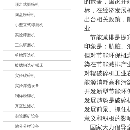
的危害，国家开
顶击式振筛机
标，在经济发展
圆盘粉碎机
出台相关政策，
小型立式球磨机
业。
实验棒磨机
节能减排是提升
三头研磨机
印象是：肮脏、
但对节能环保概
单槽浮选机
染在节能减排产
玻璃钢选矿摇床
对辊破碎机工业
实验破碎机
能源消耗高和污
实验浮选设备
开发新型节能环
制样粉碎机
发展趋势是破碎
真空过滤机
发展前景。抓住
实验磨矿设备
意义和积极的影
缩分分样设备
国家大力倡导全