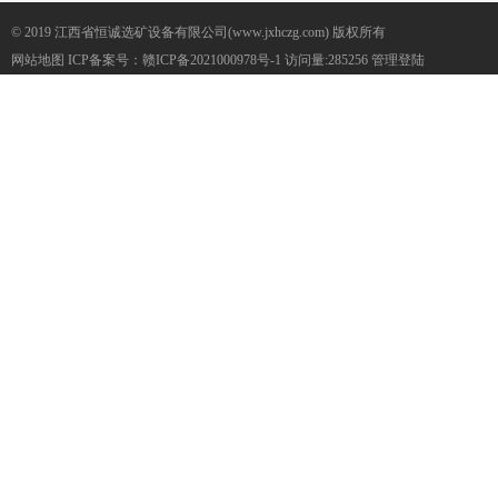
© 2019 江西省恒诚选矿设备有限公司(www.jxhczg.com) 版权所有
网站地图
ICP备案号：
赣ICP备2021000978号-1
访问量:285256
管理登陆