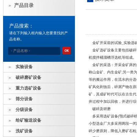
产品目录
产品搜索：
请在下列输入框内输入您要查找的产
品名称。
金矿开采前的试验_实验选矿
金矿选矿设备主要包括破碎
机搅拌桶溜槽浮选机等组成。
金矿的采选：开采金矿床的
实验设备
称山金矿、内生金矿;另一类
破碎磨矿设备
等的搬运作用，在流水的分选
矿风化剥蚀后，碎屑产物在原
重力选矿设备
矿，其成矿时代可以在古生代
筛分设备
井过程中加以回收，并进行综
破碎及研磨
分级设备
多采用选矿设备(颚式破碎机
给矿输送设备
小型选金厂大多采用两段一闭
洗矿设备
碎少磨原则，降低入磨矿石粒