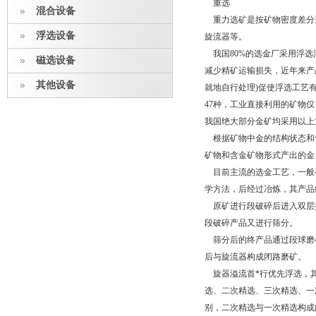
重选
混合设备
重力选矿是按矿物密度差分
浮选设备
旋流器等。
我国80%的选金厂采用浮选
磁选设备
减少精矿运输损失，近年来产
其他设备
就地自行处理)促使浮选工艺
47种，工业直接利用的矿物仅
我国绝大部分金矿均采用以上
根据矿物中金的结构状态和含
矿物和含金矿物形式产出的金
目前主流的选金工艺，一般都
学方法，后经过冶炼，其产
原矿进行段破碎后进入双层
段破碎产品又进行筛分。
筛分后的终产品通过段球磨
后与旋流器构成闭路磨矿。
旋器溢流首*行优先浮选，其
选、二次精选、三次精选、一
别，二次精选与一次精选构成