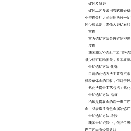
破碎及研磨
破碎工艺多采用颚式破碎机
小型选金厂大多采用两段一闭
碎少磨原则，降低入磨矿石粒
重选
重力选矿方法是按矿物密度
浮选
我国80%的选金厂采用浮选
减少精矿运输损失，多采取就
金矿选矿方法-化选
目前的化选方法主要有混汞
粗粒单体金的回收，但对于环
氰化法提金工艺包括：氰化
金矿选矿方法-冶炼
冶炼是提取金的后一道工序
金，或者送往有色金属冶炼厂
金矿选矿方法-堆浸
我国金矿资源中，低品位氧
产工艺尚有经济效益。