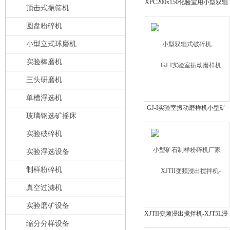
XPC200x150化验室用小型双辊
顶击式振筛机
式破碎机
圆盘粉碎机
小型立式球磨机
实验棒磨机
三头研磨机
单槽浮选机
GJ-I实验室振动磨样机小型矿
玻璃钢选矿摇床
石制样粉碎机厂家
实验破碎机
实验浮选设备
制样粉碎机
真空过滤机
实验磨矿设备
XJTII变频浸出搅拌机-XJT5L浸
缩分分样设备
出搅拌机-实验湿式浸出-黄金浸