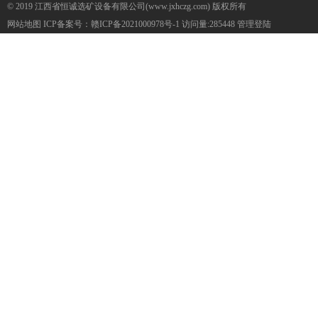
© 2019 江西省恒诚选矿设备有限公司(www.jxhczg.com) 版权所有
网站地图
ICP备案号：
赣ICP备2021000978号-1
访问量:285448
管理登陆