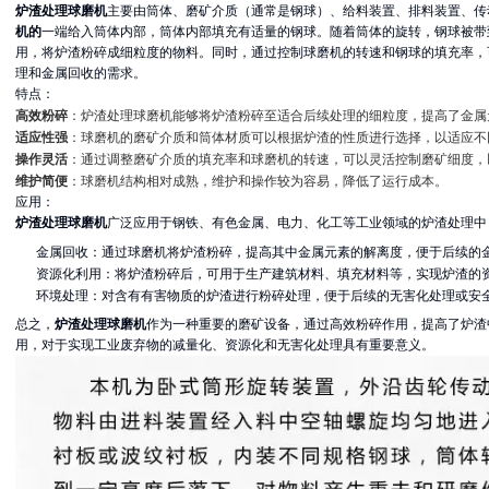
炉渣处理球磨机
主要由筒体、磨矿介质（通常是钢球）、给料装置、排料装置、传
机的
一端给入筒体内部，筒体内部填充有适量的钢球。随着筒体的旋转，钢球被带
用，将炉渣粉碎成细粒度的物料。同时，通过控制球磨机的转速和钢球的填充率，
理和金属回收的需求。
特点：
高效粉碎
：炉渣处理球磨机能够将炉渣粉碎至适合后续处理的细粒度，提高了金属
适应性强
：球磨机的磨矿介质和筒体材质可以根据炉渣的性质进行选择，以适应不
操作灵活
：通过调整磨矿介质的填充率和球磨机的转速，可以灵活控制磨矿细度，
维护简便
：球磨机结构相对成熟，维护和操作较为容易，降低了运行成本。
应用：
炉渣处理球磨机
广泛应用于钢铁、有色金属、电力、化工等工业领域的炉渣处理中
金属回收：通过球磨机将炉渣粉碎，提高其中金属元素的解离度，便于后续的
资源化利用：将炉渣粉碎后，可用于生产建筑材料、填充材料等，实现炉渣的
环境处理：对含有有害物质的炉渣进行粉碎处理，便于后续的无害化处理或安
总之，
炉渣处理球磨机
作为一种重要的磨矿设备，通过高效粉碎作用，提高了炉渣
用，对于实现工业废弃物的减量化、资源化和无害化处理具有重要意义。