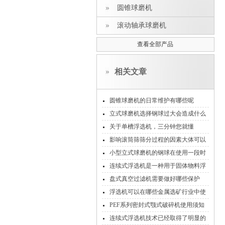
圆锥球磨机
滚动轴承球磨机
查看全部产品
相关文章
圆锥球磨机的日常维护有哪些呢
立式球磨机选择钢球过大会造成什么
影响
关于单槽浮选机，三分钟您就懂
影响滚筒筛筛分过程的因素大体可以
分三类
小型立式球磨机的钢球在使用一段时
间后为什么会出现变形？
连续式浮选机是一种用于固体物料浮
选的设备
盘式真空过滤机需要做好哪些保护
浮选机可以在哪些金属选矿行业中使
用
PEF系列密封式颚式破碎机使用须知
连续式浮选机技术已经取得了明显的