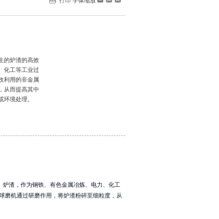
打印
字体缩放
生的炉渣的高效
、化工等工业过
收利用的非金属
，从而提高其中
或环境处理。
。炉渣，作为钢铁、有色金属冶炼、电力、化工
球磨机通过研磨作用，将炉渣粉碎至细粒度，从