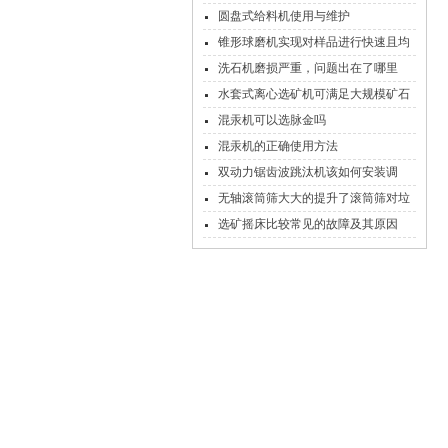
圆盘式给料机使用与维护
锥形球磨机实现对样品进行快速且均
匀地细碎
洗石机磨损严重，问题出在了哪里
水套式离心选矿机可满足大规模矿石
处理的需求
混汞机可以选脉金吗
混汞机的正确使用方法
双动力锯齿波跳汰机该如何安装调
试？
无轴滚筒筛大大的提升了滚筒筛对垃
圾处理的能力
选矿摇床比较常见的故障及其原因