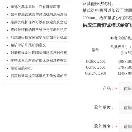
及其他粉状物料。
重选的基本原理，它有哪些应用
槽式给料机可以架设于地
如何提高盘式真空过滤机的滤液澄清
200mm
。给矿量多少由冲
度
定期的维护保养可以有效避免真空过
供应江西恒诚槽式给矿
滤机渗透力下降
双辊破碎机的日常维护与保养常识汇
总
颚式破碎机安装完毕后该如何开机试
★
槽式给矿机
运转
精矿中矿和尾矿的定义
往复板尺寸（
型号
球磨机设备出现哪些问题需及时停机
（L x W
哪些因素会对选矿摇床选别过程有影
CG600 x 500
600 x 50
CG700 x 500
570 x 50
响
锯齿波跳汰机
CG1240 x 980
1240 x 98
提高转速是提高球磨机工作效率的不
二法则
产品：
您的单位：
您的姓名：