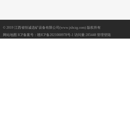
© 2019 江西省恒诚选矿设备有限公司(www.jxhczg.com) 版权所有
网站地图
ICP备案号：
赣ICP备2021000978号-1
访问量:285448
管理登陆