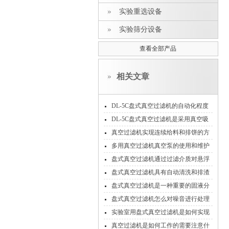
实验重选设备
实验筛分设备
查看全部产品
相关文章
DL-5C盘式真空过滤机的自动化程度
较高
DL-5C盘式真空过滤机是采用真空吸
滤原理设计的
真空过滤机实现连续给料和排饼的方
式
多用真空过滤机真空泵的使用和维护
盘式真空过滤机通过过滤介质对悬浮
在液体中的固体颗粒进行有效分离
盘式真空过滤机具有自动清洗和排渣
功能
盘式真空过滤机是一种重要的固液分
离设备
盘式真空过滤机怎么对噪音进行处理
实验室用盘式真空过滤机是如何实现
实验的
真空过滤机是如何工作的需要注意什