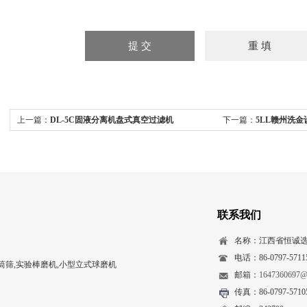
上一篇：
DL-5C固液分离机盘式真空过滤机
下一篇：
5LL赣州洗
联系我们
名称：江西省恒诚
电话：86-0797-57115
筛,实验棒磨机,小型立式球磨机
邮箱：
1647360697@
传真：86-0797-5710