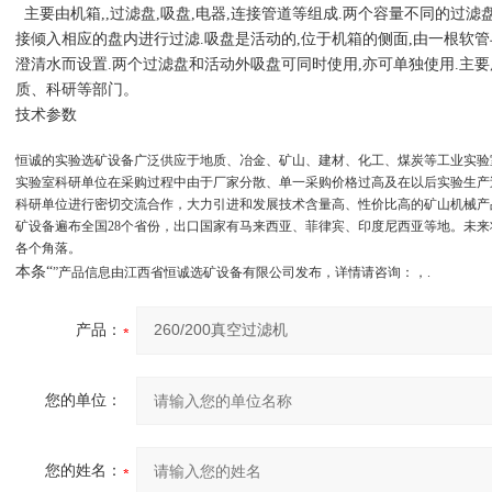
主要由机箱,,过滤盘,吸盘,电器,连接管道等组成.两个容量不同的过
接倾入相应的盘内进行过滤.吸盘是活动的,位于机箱的侧面,由一根软
澄清水而设置.两个过滤盘和活动外吸盘可同时使用,亦可单独使用.主
质、科研等部门。
技术参数
恒诚的实验选矿设备广泛供应于地质、冶金、矿山、建材、化工、煤炭等工业实验
实验室科研单位在采购过程中由于厂家分散、单一采购价格过高及在以后实验生产
科研单位进行密切交流合作，大力引进和发展技术含量高、性价比高的矿山机械产
矿设备遍布全国
28
个省份，出口国家有马来西亚、菲律宾、印度尼西亚等地。未来
各个角落。
本条“
”产品信息由江西省恒诚选矿设备有限公司发布，详情请咨询：，.
产品：
您的单位：
您的姓名：