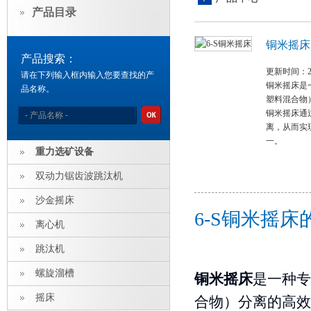
产品目录
铜米摇床
产品搜索：
更新时间：202
请在下列输入框内输入您要查找的产
铜米摇床是
品名称。
塑料混合物
铜米摇床通
离，从而实
一。
重力选矿设备
双动力锯齿波跳汰机
沙金摇床
6-S铜米摇
离心机
跳汰机
螺旋溜槽
铜米摇床
是一种专
摇床
合物）分离的高效