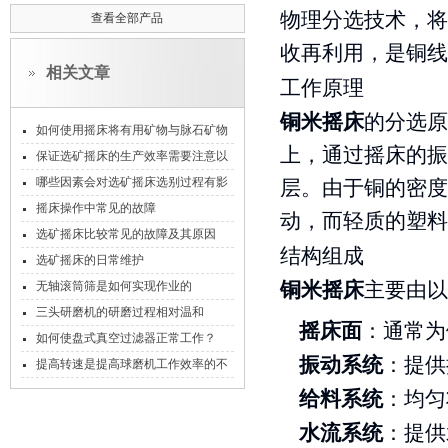
物理分选技术，将
查看全部产品
收再利用，是铜线
相关文章
工作原理
铜米摇床
的分选原
如何使用摇床将有用矿物与脉石矿物
上，通过摇床的振
分开
保证选矿摇床的生产效率需要注意以
下几点
哪些因素会对选矿摇床选别过程有影
层。由于铜的密度
响
摇床操作中常见的故障
动，而轻质的塑料
选矿摇床比较常见的故障及其原因
结构组成
选矿摇床的日常维护
无轴滚筒筛是如何实现作业的
铜米摇床
主要由以
三头研磨机的研磨过程相对温和
摇床面
：通常为
如何使盘式真空过滤器正常工作？
振动系统
：提供
提高转速是提高球磨机工作效率的不
二法则
给料系统
：均匀
水流系统
：提供