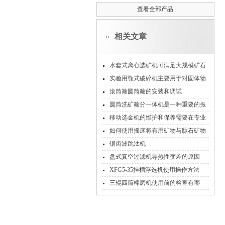
查看全部产品
相关文章
水套式离心选矿机可满足大规模矿石
处理的需求
实验用颚式破碎机主要用于对固体物
料进行破碎和粉碎
滚筒筛圆筒筛的安装和调试
圆筒洗矿筛分一体机是一种重要的振
动筛分设备
移动选金机的维护和保养需要在专业
人员的指导下进行
如何使用摇床将有用矿物与脉石矿物
分开
锯齿波跳汰机
盘式真空过滤机导热性变差的原因
XFG5-35挂槽浮选机使用操作方法
三辊四筒棒磨机使用前的检查有哪
些？