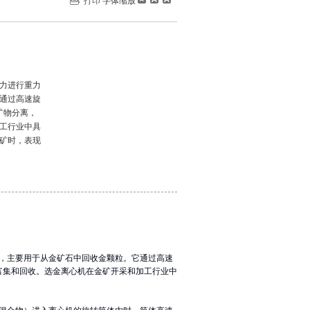
打印
字体缩放
力进行重力
通过高速旋
矿物分离，
工行业中具
矿时，表现
，主要用于从金矿石中回收金颗粒。它通过高速
富集和回收。选金离心机在金矿开采和加工行业中