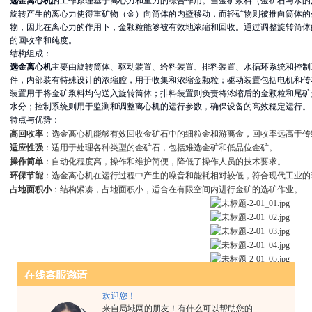
选金离心机
的工作原理基于离心力和重力的综合作用。当金矿浆料（金矿石与水的
旋转产生的离心力使得重矿物（金）向筒体的内壁移动，而轻矿物则被推向筒体的
物，因此在离心力的作用下，金颗粒能够被有效地浓缩和回收。通过调整旋转筒体
的回收率和纯度。
结构组成：
选金离心机
主要由旋转筒体、驱动装置、给料装置、排料装置、水循环系统和控制
件，内部装有特殊设计的浓缩腔，用于收集和浓缩金颗粒；驱动装置包括电机和传
装置用于将金矿浆料均匀送入旋转筒体；排料装置则负责将浓缩后的金颗粒和尾矿
水分；控制系统则用于监测和调整离心机的运行参数，确保设备的高效稳定运行。
特点与优势：
高回收率
：选金离心机能够有效回收金矿石中的细粒金和游离金，回收率远高于传
适应性强
：适用于处理各种类型的金矿石，包括难选金矿和低品位金矿。
操作简单
：自动化程度高，操作和维护简便，降低了操作人员的技术要求。
环保节能
：选金离心机在运行过程中产生的噪音和能耗相对较低，符合现代工业的
占地面积小
：结构紧凑，占地面积小，适合在有限空间内进行金矿的选矿作业。
欢迎您！
来自局域网的朋友！有什么可以帮助您的