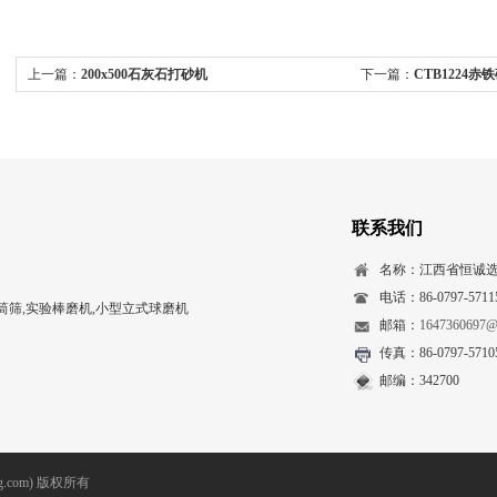
上一篇：
200x500石灰石打砂机
下一篇：
CTB1224赤
联系我们
名称：江西省恒诚
电话：86-0797-57115
筛,实验棒磨机,小型立式球磨机
邮箱：
1647360697@
传真：86-0797-5710
邮编：342700
.com) 版权所有