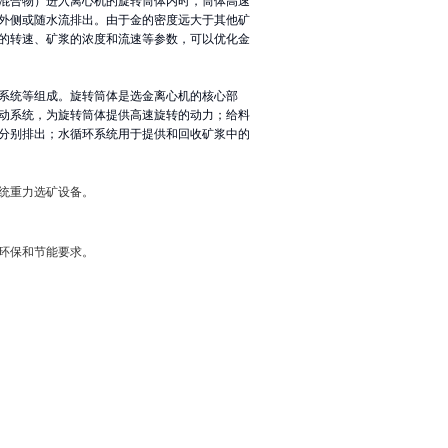
混合物）进入离心机的旋转筒体内时，筒体高速
外侧或随水流排出。由于金的密度远大于其他矿
的转速、矿浆的浓度和流速等参数，可以优化金
系统等组成。旋转筒体是选金离心机的核心部
动系统，为旋转筒体提供高速旋转的动力；给料
分别排出；水循环系统用于提供和回收矿浆中的
统重力选矿设备。
环保和节能要求。