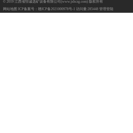
© 2019 江西省恒诚选矿设备有限公司(www.jxhczg.com) 版权所有
网站地图
ICP备案号：
赣ICP备2021000978号-1
访问量:285448
管理登陆