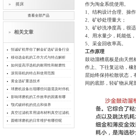
作为淘金系统使用。
摇床
1、结构设计合理、操
查看全部产品
2、矿砂处理量大；
3、矿砂洗净度高，很
相关文章
4、用水量少，耗能低
5、采金回收率高。
恒诚矿机带你了解金矿选矿设备行业
工作原理
词汇
移动选金机的工作方式与特点解析
鼓动
溜槽底板是由天然
如何提高浮选机的耐用性和耐磨性
作上、下往复运动，橡
滚筒筛机的特点和使用范围
层始终保持松散状态，
黄金选矿重选技术
间的底部，轻矿物从尾
球磨机设备出现哪些问题需及时停机
影响球磨机的工作效率的因素有哪
些？
颚式破碎机的优点和保养
真空过滤机常用滤布材料真空过滤机
圆锥球磨机的日常维护有哪些呢