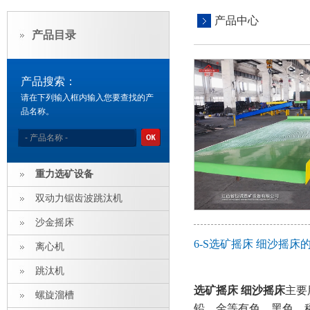
产品中心
产品目录
产品搜索：
请在下列输入框内输入您要查找的产
品名称。
重力选矿设备
双动力锯齿波跳汰机
沙金摇床
6-S选矿摇床 细沙摇床
离心机
跳汰机
选矿摇床 细沙摇床
主要
螺旋溜槽
铅、金等有色、黑色、稀