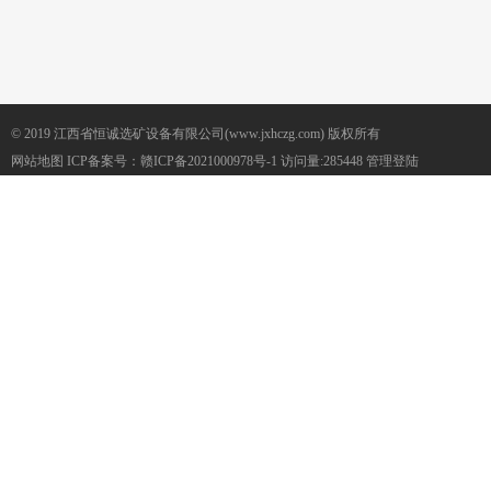
© 2019 江西省恒诚选矿设备有限公司(www.jxhczg.com) 版权所有
网站地图
ICP备案号：
赣ICP备2021000978号-1
访问量:285448
管理登陆