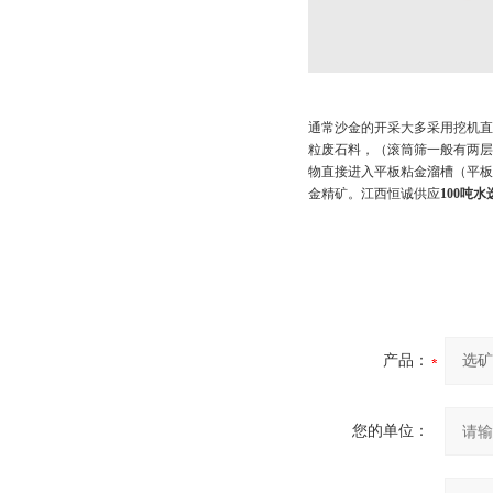
通常沙金的开采大多采用挖机直
粒废石料，（滚筒筛一般有两层
物直接进入平板粘金溜槽（平板
金精矿。江西恒诚供应
100吨
产品：
您的单位：