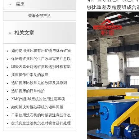
摇床
够比重差及粒度组成合
查看全部产品
相关文章
如何使用摇床将有用矿物与脉石矿物
分开
保证选矿摇床的生产效率需要注意以
下几点
哪些因素会对选矿摇床选别过程有影
响
摇床操作中常见的故障
选矿摇床比较常见的故障及其原因
选矿摇床的日常维护
XMQ锥形球磨机的使用注意事项
如何解决对辊破碎机的堵料问题
日常使用洗石机的时候要注意些什么
盘式真空过滤机怎么对噪音进行处理