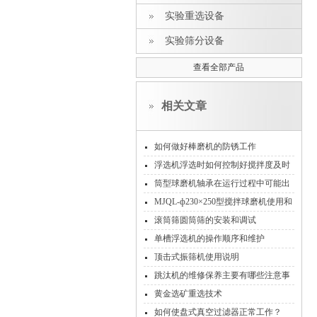
实验重选设备
实验筛分设备
查看全部产品
相关文章
如何做好棒磨机的防锈工作
浮选机浮选时如何控制好搅拌度及时
间
筒型球磨机轴承在运行过程中可能出
现的问题及解决方法
MJQL-ф230×250型搅拌球磨机使用和
维护
滚筒筛圆筒筛的安装和调试
单槽浮选机的操作顺序和维护
顶击式振筛机使用说明
跳汰机的维修保养主要有哪些注意事
项？
黄金选矿重选技术
如何使盘式真空过滤器正常工作？