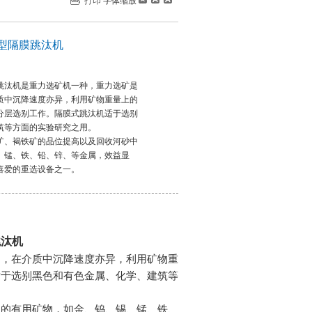
打印
字体缩放
小型隔膜跳汰机
膜跳汰机是重力选矿机一种，重力选矿是
质中沉降速度亦异，利用矿物重量上的
分层选别工作。隔膜式跳汰机适于选别
筑等方面的实验研究之用。
矿、褐铁矿的品位提高以及回收河砂中
、锰、铁、铅、锌、等金属，效益显
喜爱的重选设备之一。
跳汰机
同，在介质中沉降速度亦异，利用矿物重
适于选别黑色和有色金属、化学、建筑等
中的有用矿物，如金、钨、锡、锰、铁、