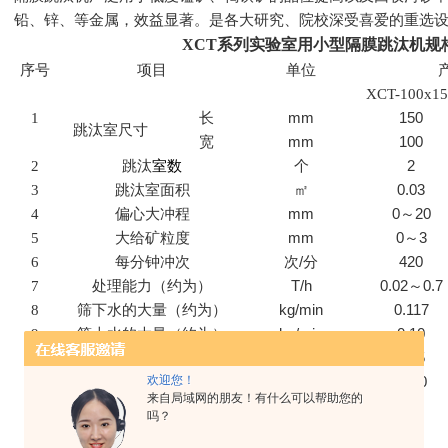
铅、锌、等金属，效益显著。是各大研究、院校深受喜爱的重选
XCT系列实验室用小型隔膜跳汰机​
规
序号
项目
单位
XCT-100x15
1
长
mm
150
跳汰室尺寸
宽
mm
100
2
跳汰
室数
个
2
3
跳汰室面积
㎡
0.03
4
偏心大冲程
mm
0
～
20
5
大给矿粒度
mm
0
～
3
6
每分钟冲次
次
/
分
420
7
处理能力（约为）
T/h
0.02
～
0.7
8
筛下水的大量（约为）
kg/min
0.117
9
筛上水的大量（约为）
kg/min
0.10
10
功率
kW
0.55
电动机
欢迎您！
转数
r/min
1400
来自局域网的朋友！有什么可以帮助您的
11
长度
mm
760
吗？
外形尺寸
宽度
530