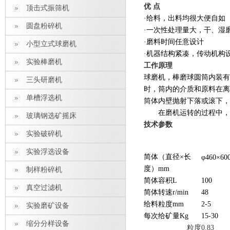
优 点
顶击式振筛机
·
给料，出料均很大便自如
圆盘粉碎机
·
一次性处理量大，干、湿磨
·
磨料时间任意设计
小型立式球磨机
·
机器结构紧凑，传动机构
实验棒磨机
工作原理
球磨机，棒磨球圆筒内装有
三头研磨机
时，筒内的介质和原料在离
单槽浮选机
筒体内壁抛射下落或滚下，
在磨机运转的过程中，
玻璃钢选矿摇床
技术参数
实验破碎机
实验浮选设备
简体（直径
×
长
φ460×60
度）
mm
制样粉碎机
简体容积
L
100
真空过滤机
简体转速
r/min
48
给料粒度
mm
2-5
实验磨矿设备
每次给矿量
Kg
15-30
缩分分样设备
粒度
0.83