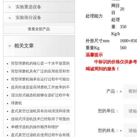
网目
实验重选设备
20
目
处理能力
实验筛分设备
处理
量
350
查看全部产品
Kg/h
外形尺寸
mm
1600×85
相关文章
重
量
Kg
560
温馨提示
中标识的价格仅供参考
筒型球磨机的核心是一个水平放置的
竭诚周到的服务！
回转筒体
筒型球磨机具有广泛的应用前景和市
场需求
筒型球磨机轴承在运行过程中可能出
现的问题及解决方法
提高转速是提高球磨机工作效率的不
产品：
二法则
湿法鼓式磁选机能够在选矿过程中有
效地分离出铁磁性物质
球磨机
您的单位：
盘式真空过滤机具有自动清洗和排渣
功能
连续式浮选机技术已经取得了明显的
进展
单槽浮选机的操作顺序和维护
您的姓名：
盘式真空过滤机在使用过程中会有残