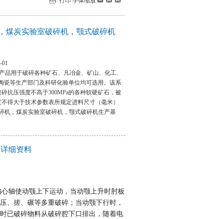
打印
字体缩放
，煤炭实验室破碎机，颚式破碎机
-01
列产品用于破碎各种矿石、凡冶金、矿山、化工、
陶瓷等生产部门及科研化验单位均可选用。该系
碎抗压强度不高于300MPa的各种软硬矿石，被
度不得大于技术参数表所规定进料尺寸（毫米）
室破碎机，煤炭实验室破碎机，颚式破碎机生产基
的详细资料
偏心轴使动颚上下运动，当动颚上升时肘板
压、搓、碾等多重破碎；当动颚下行时，
时已破碎物料从破碎腔下口排出，随着电