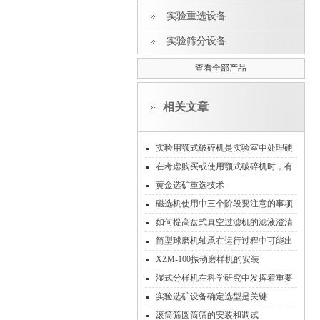
实验重选设备
实验筛分设备
查看全部产品
相关文章
实验用颚式破碎机是实验室中处理硬
质块状样品的实用工具
在考虑购买或使用颚式破碎机时，有
以下几点需要注意
黄金选矿重选技术
磁选机使用中三个阶段要注意的事项
如何提高盘式真空过滤机的滤液澄清
度
筒型球磨机轴承在运行过程中可能出
现的问题及解决方法
XZM-100振动磨样机的安装
湿式分样机在科学研究中发挥着重要
作用
实验选矿设备确定选型是关键
滚筒筛圆筒筛的安装和调试