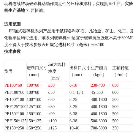
动机连续转动破碎机动颚作
周期
性的压碎和排料，实现批量生产。
实验
机生产基地
-江西恒诚。
适用范围
PE
颚式破碎机系列产品用于破碎各种矿石、凡冶金、矿山、化工、
化验单位均可选用。该系列破碎机zui适宜于破碎抗压强度不高于
300M
度不得大于技术参数表所规定
进料尺寸
（
毫米
）60×100
技术参数
zui大给料
进料口尺寸
出料口尺寸
生产能力
主轴转速
型号
粒度
（mm）
（mm）
（kg/h）
（r/min）
（mm）
PE100*60
100*60
≤
50
6-10
230-400
650
PEF100*60
100*60
≤
50
0.1-15.1
45-550
600
PE100*100
100*100
≤
80
3-25
400-1800
500
PEF125*100
125*100
≤
80
5-25
400-1800
500
PE150*100
150*100
≤
90
6-38
400-1800
500
PEF150*125
150*125
≤
100
6-38
500-3000
500
PE150*250
150*250
≤
125
10-40
700-5000
350