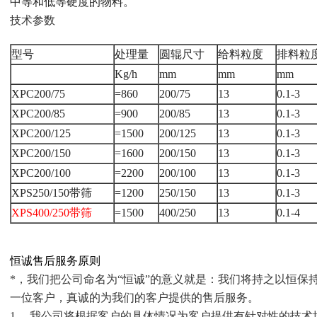
中等和低等硬度的物料。
技术参数
型号
处理量
圆辊尺寸
给料
粒度
排料粒
Kg/h
mm
mm
mm
XPC200/75
=860
200/75
13
0.1-3
XPC200/85
=900
200/85
13
0.1-3
XPC200/125
=1500
200/125
13
0.1-3
XPC200/150
=1600
200/150
13
0.1-3
XPC200/100
=2200
200/100
13
0.1-3
XPS250/150
带筛
=1200
250/150
13
0.1-3
XPS400/250
带筛
=1500
400/250
13
0.1-4
恒诚售后服务原则
*，我们把公司命名为“恒诚”的意义就是：我们将持之以恒保
一位客户，真诚的为我们的客户提供的售后服务。
1、 我公司将根据客户的具体情况为客户提供有针对性的技