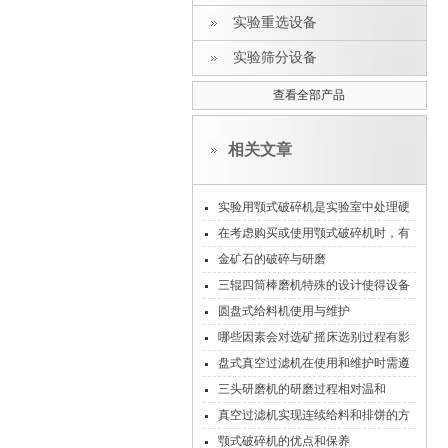
实验重选设备
实验筛分设备
查看全部产品
相关文章
实验用颚式破碎机是实验室中处理硬
质块状样品的实用工具
在考虑购买或使用颚式破碎机时，有
以下几点需要注意
金矿石的破碎与研磨
三辊四筒棒磨机特殊的设计使得设备
在研磨过程中能够充分发挥其高效能
圆盘式给料机使用与维护
哪些因素会对选矿摇床选别过程有影
响
盘式真空过滤机在使用和维护时需遵
循哪些要求？
三头研磨机的研磨过程相对温和
真空过滤机实现连续给料和排饼的方
式
颚式破碎机的优点和保养