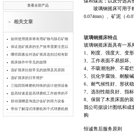
煤和煤泥；以及分选其
查看全部产品
玻璃钢摇床
可用于
0.074mm
）、矿泥（
-0.0
相关文章
玻璃钢摇床特点
如何使用摇床将有用矿物与脉石矿物
玻璃钢摇床面具有一系
分开
保证选矿摇床的生产效率需要注意以
1
、刚度、强度大、变形
下几点
哪些因素会对选矿摇床选别过程有影
3
、工作表面不易损坏、
响
摇床操作中常见的故障
4
、不吸潮泡肿、不霉烂
选矿摇床比较常见的故障及其原因
5
、抗化学腐蚀、耐酸碱
选矿摇床的日常维护
6
、耐气候性好、形状稳
三辊四筒棒磨机特殊的设计使得设备
7
、选别性能良好、指标
在研磨过程中能够充分发挥其高效能
提高转速是提高球磨机工作效率的不
8
、保留了木质床面的装
二法则
鼓动溜槽是淘选沙金矿的得力设备
我公司据设计图纸和成
带你了解湿式球磨机和干式球磨机根
购
本差异
恒诚售后服务原则