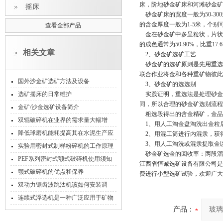
床，阶地砂金矿床和河滩砂金矿
摇床
砂金矿床的宽度一般为50-30
的含金厚度一般为1-5米，个别可
查看全部产品
金在砂金矿中多呈粒状，片状，
的成色通常为50-90%，比重17.6-
相关文章
2、砂金矿选矿工艺
砂金矿的选矿原则是先用重选法
联合作业将金和各种重矿物彼此
国外沙金矿选矿方法及设备
3、砂金矿的选选别
选矿摇床的日常维护
实践证明，重选法是处理砂金矿
同，所以合理的砂金矿选别流程
金矿/沙金选矿设备简介
粗选段得出的含金精矿，金品位1
双辊破碎机在业界的需求量大幅增
1、用人工淘金盘淘洗出金粒
加！
降低球磨机能耗提高其在水泥生产应
2、用混工筒进行内混汞，获
3、用人工淘洗或混汞提取金
用中的效率
实验用密封式制样粉碎机的工作原理
砂金矿选金的回收率：两段溜槽选
和使用方法
PEF系列密封式颚式破碎机使用须知
江西省恒诚选矿设备有限公司是
颚式破碎机的优点和保养
费进行小型选矿试验，欢迎广大
双动力锯齿波跳汰机该如何安装调
试？
连续式浮选机是一种广泛应用于矿物
产品：
分离和选矿过程的大型设备