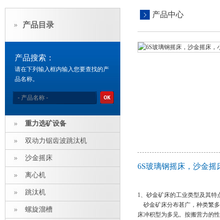
产品中心
产品目录
产品搜索：
请在下列输入框内输入您要查找的产
品名称。
重力选矿设备
双动力锯齿波跳汰机
沙金摇床
6S玻璃钢摇床，沙金
离心机
跳汰机
1、砂金矿床的工业类型及其特
砂金矿床分布甚广，种类繁多
螺旋溜槽
床冲积型为多见。按搬营力的性