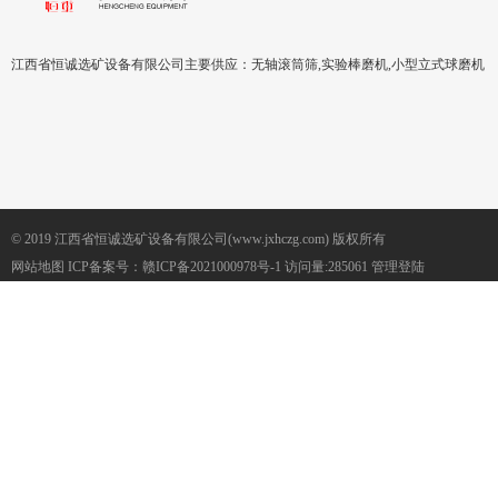
江西省恒诚选矿设备有限公司主要供应：无轴滚筒筛,实验棒磨机,小型立式球磨机
© 2019 江西省恒诚选矿设备有限公司(www.jxhczg.com) 版权所有
网站地图
ICP备案号：
赣ICP备2021000978号-1
访问量:285061
管理登陆