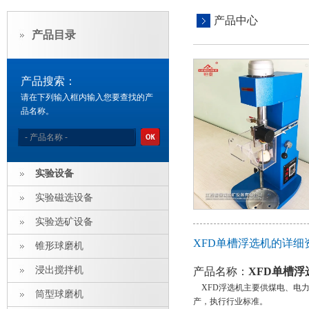
产品中心
产品目录
产品搜索：
请在下列输入框内输入您要查找的产
品名称。
实验设备
实验磁选设备
实验选矿设备
XFD单槽浮选机的详细
锥形球磨机
浸出搅拌机
产品名称：
XFD单槽浮
XFD浮选机主要供煤电、电力
筒型球磨机
产，执行行业标准。