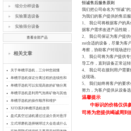
恒诚售后服务原则
缩分分样设备
我们把公司命名为“恒诚”
实验重选设备
为我们的客户提供的售后服
1、
我公司将根据客户的具
实验筛分设备
据客户需求改进产品性能，
2、
我公司保证为客户提供
查看全部产品
zui合适的设备，尽量为
考察，协助客户对现场进行
相关文章
3、
我公司将为客户提供专
导工作，直到设备正常运转
4、
我公司在接到用户需要
关于单槽浮选机，三分钟您就懂
达现场。
单槽浮选机保证分离过程的连续性和
5、
我们始终将客户的要求
稳定性
单槽浮选机可以实现高效的矿物分离
努力，为客户提供从设备选
和富集
单槽浮选机是利用气泡将矿物与其他
温馨提示
杂质分离的设备
单槽浮选机的操作顺序和维护
中标识的价格仅供
XFD系列单槽浮选机使用
司将为您提供竭诚周到
盘式真空过滤机通过过滤介质对悬浮
在液体中的固体颗粒进行有效分离
立式球磨机选择钢球过大会造成什么
影响