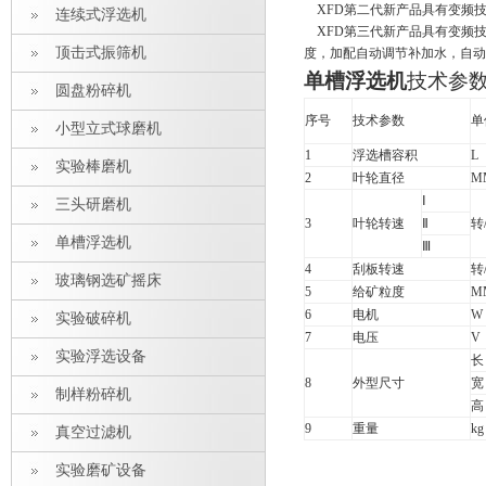
XFD第二代新产品具有变频
连续式浮选机
XFD第三代新产品具有变频
顶击式振筛机
度，加配自动调节补加水，自动
单槽浮选机
技术参
圆盘粉碎机
序号
技术参数
单
小型立式球磨机
1
浮选槽容积
L
实验棒磨机
2
叶轮直径
M
Ⅰ
三头研磨机
3
叶轮转速
Ⅱ
转
单槽浮选机
Ⅲ
4
刮板转速
转
玻璃钢选矿摇床
5
给矿粒度
M
6
电机
W
实验破碎机
7
电压
V
实验浮选设备
长
8
外型尺寸
宽
制样粉碎机
高
9
重量
kg
真空过滤机
实验磨矿设备