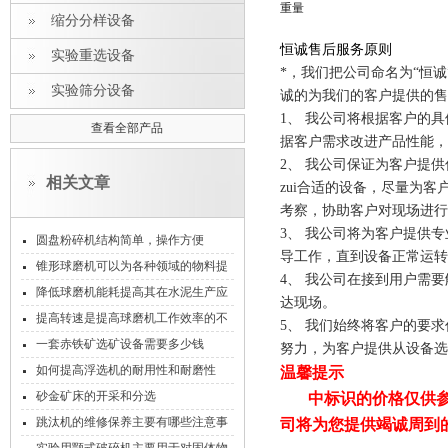
重
量
缩分分样设备
恒诚售后服务原则
实验重选设备
*，我们把公司命名为“恒
实验筛分设备
诚的为我们的客户提供的售
1、
我公司将根据客户的具
查看全部产品
据客户需求改进产品性能，
2、
我公司保证为客户提供
相关文章
zui合适的设备，尽量为
考察，协助客户对现场进行
3、
我公司将为客户提供专
圆盘粉碎机结构简单，操作方便
导工作，直到设备正常运转
锥形球磨机可以为各种领域的物料提
4、
我公司在接到用户需要
供高效的细磨服务
降低球磨机能耗提高其在水泥生产应
达现场。
用中的效率
提高转速是提高球磨机工作效率的不
5、
我们始终将客户的要求
二法则
一套赤铁矿选矿设备需要多少钱
努力，为客户提供从设备选
如何提高浮选机的耐用性和耐磨性
温馨提示
砂金矿床的开采和分选
中标识的价格仅供
跳汰机的维修保养主要有哪些注意事
司将为您提供竭诚周到
项？