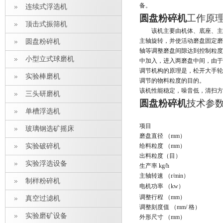
备。
连续式浮选机
圆盘粉碎机
工作原
顶击式振筛机
该机主要由机体、底座、主
主轴旋转，并使活动磨盘固定磨
圆盘粉碎机
轴等调整磨盘间隙达到控制粒度
小型立式球磨机
中加入，进入两磨盘中间，由于
调节机构的原理是，松开大手轮
实验棒磨机
调节的物料粒度的目的。
该机性能稳定，噪音低，清扫方
三头研磨机
圆盘粉碎机
技术参
单槽浮选机
项
目
玻璃钢选矿摇床
磨盘直径
（mm）
实验破碎机
给料粒度
（mm）
出料粒度
（
目
）
实验浮选设备
生产率
kg/h
主轴转速
（r/min）
制样粉碎机
电机功率
（kw）
调整行程
（mm）
真空过滤机
调整刻度值
（mm/
格
）
实验磨矿设备
外形尺寸
（mm）